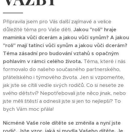
Připravila jsem pro Vás další zajímavé a velice
důležité téma pro Vaše děti.
Jakou "roli" hraje
maminka vůči dcerám a jakou vůči synům? A jakou
"roli" mají tatínci vůči synům a jakou vůči dcerám?
Téma
zásadní pro budování vztahů s opačným
pohlavím v rámci celého života.
Téma, které i nás
formovalo do našeho současného partnerského,
přátelského i týmového života. Jen si vzpomeňte,
jak jste se cítili vedle svých rodičů. Co si nesete ze
svého dětství? Nepotřebovali jste něco jinak, nebo
jste měli štěstí a odnesli jste si jen to nejlepší? To
bych Vám moc přála!
Nicméně Vaše role dítěte se změnila a nyní jste
rodič. Jste vzor, jaká si modla Vašeho dítěte. Je