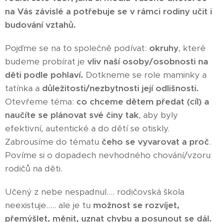
na Vás závislé a potřebuje se v rámci rodiny učit i
budování vztahů.
Pojďme se na to společně podívat:
okruhy
, které
budeme probírat je
vliv naší osoby/osobnosti na
děti podle pohlaví.
Dotkneme se role maminky a
tatínka a
důležitosti/nezbytnosti její odlišnosti.
Otevřeme téma:
co chceme dětem předat (cíl) a
naučíte se plánovat své činy tak
, aby byly
efektivní, autentické a do dětí se otiskly.
Zabrousíme do tématu
čeho se vyvarovat a proč
.
Povíme si o dopadech nevhodného chování/vzoru
rodičů na děti.
Učený z nebe nespadnul.... rodičovská škola
neexistuje..... ale je tu
možnost se rozvíjet,
přemýšlet, měnit, uznat chybu a posunout se dál.