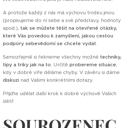
A protože každý z nás má výchovu trošku jinou
(propisujeme do ní sebe a své představy, hodnoty
apod.),
tak se můžete
těšit na otevřené otázky,
které Vás povedou k zamyšlení, jakou cestou
podpory sebevědomí se chcete vydat
.
Samozřejmě si řekneme všechny možné
techniky,
tipy a triky jak na to
. Určitě
probereme situace
,
kdy v dobré víře děláme chyby. V závěru si dáme
diskuzi
nad Vašimi konkrétními dotazy.
Přijďte udělat další krok k dobré výchově Vašich
dětí!
SOUROZENEC