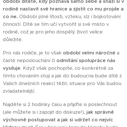
období dítěte, kdy poznává samo sebe a snaží si v
rodině nastavit své hranice a zjistit co mu projde a
co ne.
Období plné lítosti, vzteku, slz i bojkotování
činností. Dítě se tím učí vytvořit si své místo v
rodině, což je pro jeho dospělý život velice
důležité.
Pro nás rodiče, je to však
období velmi náročné
a
časté neposlouchání či
odmítání spolupráce nás
vysiluje
. Když však pochopíte, co konkrétně za
tímto chováním stojí a jak do budoucna bude dítě z
Vašich dnešních reakcí těžit, situace pro Vás budou
zvladatelnější.
Najděte si 2 hodinky času a přijďte si poslechnout
(ale můžete si i zapojit do diskuze!),
jak správně
výchovně postupovat a jak si udržet co nejvíc