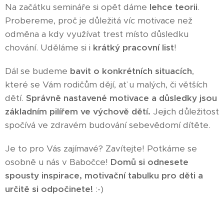
Na začátku semináře si opět dáme
lehce teorii
.
Probereme, proč je důležitá víc motivace než
odměna a kdy využívat trest místo důsledku
chování. Uděláme si i
krátký pracovní list
!
Dál se budeme
bavit o konkrétních situacích
,
které se Vám rodičům dějí, ať u malých, či větších
dětí.
Správně nastavené motivace a důsledky jsou
základním pilířem ve výchově dětí.
Jejich důležitost
spočívá ve zdravém budování sebevědomí dítěte.
Je to pro Vás zajímavé? Zavítejte! Potkáme se
osobně u nás v Babočce!
Domů si odnesete
spousty inspirace, motivační tabulku pro děti a
určitě si odpočinete!
:-)