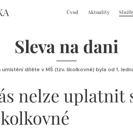
KA
Úvod
Aktuality
Služb
Sleva na dani
 umístění dítěte v MŠ (tzv. školkovné) byla od 1. led
ás nelze uplatnit 
školkovné