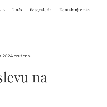
y
O nás
Fotogalerie
Kontaktujte nás
na 2024
zrušena
.
slevu na