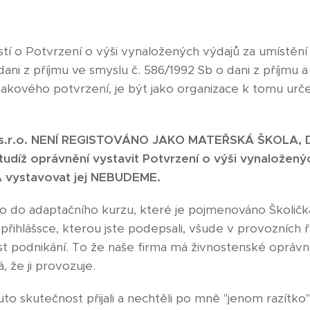
tí o Potvrzení o výši vynaložených výdajů za umístění
ani z příjmu ve smyslu č. 586/1992 Sb o dani z příjmu a 
akového potvrzení, je být jako organizace k tomu urč
 s.r.o. NENÍ REGISTOVÁNO JAKO MATEŘSKÁ ŠKOLA, 
díž oprávnění vystavit Potvrzení o výši vynaloženýc
A vystavovat jej NEBUDEME.
eno do adaptačního kurzu, které je pojmenováno Školič
řihlášsce, kterou jste podepsali, všude v provozních 
ast podnikání. To že naše firma má živnostenské opráv
 že ji provozuje.
to skutečnost přijali a nechtěli po mně "jenom razítko