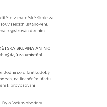
 dítěte v mateřské škole za
souvisejících ustanovení.
ená registrován denním
DĚTSKÁ SKUPINA ANI NIC
h výdajů za umístění
ka. Jedná se o krátkodobý
řádech, na finančním úřadu
nění k provozování
". Bylo Vaší svobodnou