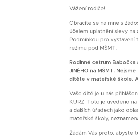
Vážení rodiče!
Obracíte se na mne s žádos
účelem uplatnění slevy na d
Podmínkou pro vystavení t
režimu pod MŠMT.
Rodinné cetrum Babočka
JINÉHO na MŠMT. Nejsme tu
dítěte v mateřské škole. 
Vaše dítě je u nás přihláš
KURZ. Toto je uvedeno na p
a dalších úřadech jako obl
mateřské školy, neznamená,
Žádám Vás proto, abyste tu